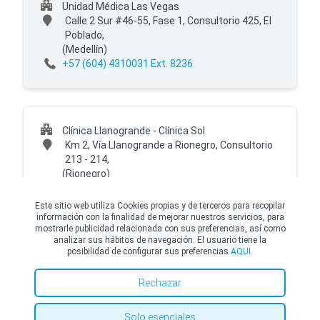
Unidad Médica Las Vegas
Calle 2 Sur #46-55, Fase 1, Consultorio 425, El
Poblado,
(Medellín)
+57 (604) 4310031 Ext. 8236
Clínica Llanogrande - Clínica Sol
Km 2, Vía Llanogrande a Rionegro, Consultorio
213 - 214,
(Rionegro)
+57 (604) 4310031 Ext. 8237
Este sitio web utiliza Cookies propias y de terceros para recopilar
información con la finalidad de mejorar nuestros servicios, para
mostrarle publicidad relacionada con sus preferencias, así como
analizar sus hábitos de navegación. El usuario tiene la
posibilidad de configurar sus preferencias
AQUI.
© Copyright Top Doctors 2026. All Right Reserved. Designed and Developed by
Top Doctors |
Términos y condiciones
|
Política de Cookies
|
Política de privacidad
Rechazar
Solo esenciales