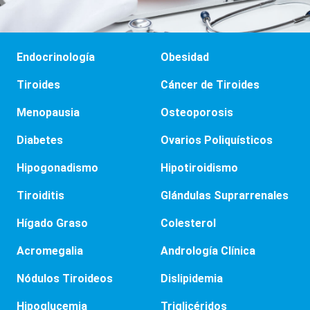
Endocrinología
Obesidad
Tiroides
Cáncer de Tiroides
Menopausia
Osteoporosis
Diabetes
Ovarios Poliquísticos
Hipogonadismo
Hipotiroidismo
Tiroiditis
Glándulas Suprarrenales
Hígado Graso
Colesterol
Acromegalia
Andrología Clínica
Nódulos Tiroideos
Dislipidemia
Hipoglucemia
Triglicéridos